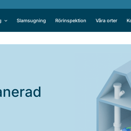
g
Slamsugning
Rörinspektion
Våra orter
K
anerad