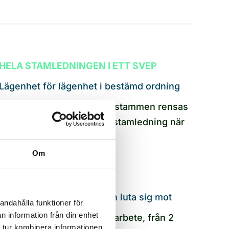
HELA STAMLEDNINGEN I ETT SVEP
Lägenhet för lägenhet i bestämd ordning
Inte enskilda avlopp, hela stammen rensas
så att fastigheten har ren stamledning när
vi är klara.
Om
UNDERLAG FÖR BESLUT
Rapport som styrelsen kan luta sig mot
andahålla funktioner för
n information från din enhet
Du får rapport efter utfört arbete, från 2
 tur kombinera informationen