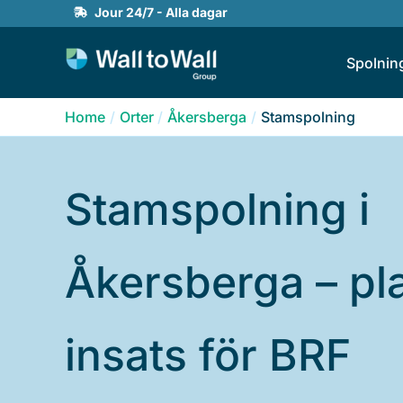
Skip
Jour 24/7 - Alla dagar
to
Spolnin
content
Home
Orter
Åkersberga
Stamspolning
Stamspolning i
Åkersberga – pl
insats för BRF