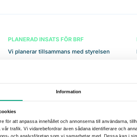
PLANERAD INSATS FÖR BRF
Vi planerar tillsammans med styrelsen
Vi tar dialog med styrelsen, informerar
hyresgästerna och planerar insatsen så att
vardagen påverkas minimalt.
Information
INTE EN FÖRMEDLINGSTJÄNST
cookies
GG Högtryck äger hela arbetet
e för att anpassa innehållet och annonserna till användarna, tillh
vår trafik. Vi vidarebefordrar även sådana identifierare och anna
Ingen vidareförmedling till tredjepart.
nnons- och analysföretag som vi samarbetar med. Dessa kan i sin