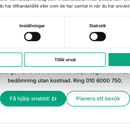
Samma tekniker tar samtalet, lämnar offert
har tillhandahållit eller som de har samlat in när du har använt 
och kör arbetet i Åkersberga.
Inställningar
Statistik
Boka stamspolning för fastigheten i Åkersberga
Tillåt urval
erga från 2 600 kr inkl. moms per lägenhet. Vi tar f
bedömning utan kostnad. Ring 010 6000 750.
Få hjälp snabbt!
Planera ett besök