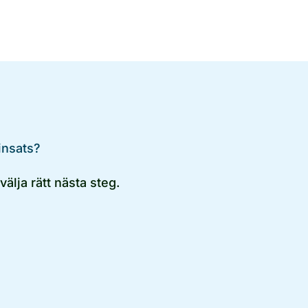
insats?
älja rätt nästa steg.