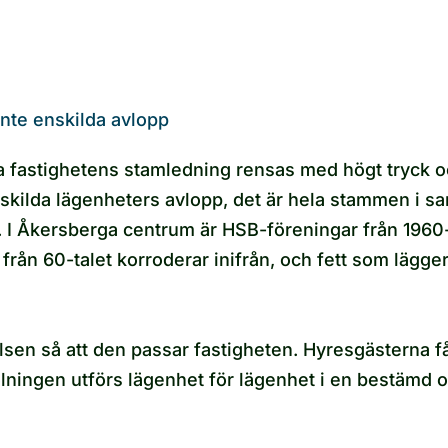
nte enskilda avlopp
a fastighetens stamledning rensas med högt tryck oc
skilda lägenheters avlopp, det är hela stammen i sam
. I Åkersberga centrum är HSB-föreningar från 1960
 från 60-talet korroderar inifrån, och fett som lägg
sen så att den passar fastigheten. Hyresgästerna får
lningen utförs lägenhet för lägenhet i en bestämd o