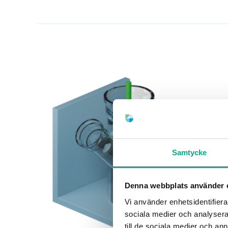
Samtycke
Denna webbplats använder 
Vi använder enhetsidentifierar
sociala medier och analysera 
till de sociala medier och a