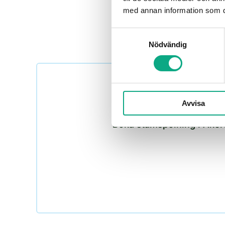
med annan information som du 
Samtyckesval
Nödvändig
Avvisa
Boka stamspolning i Åkersb