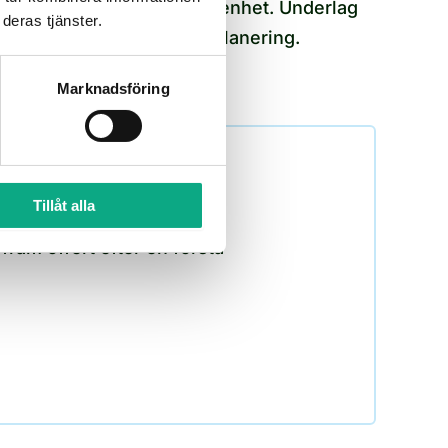
600 kr inkl. moms per lägenhet. Underlag
deras tjänster.
som håller för långsiktig planering.
Marknadsföring
Tillåt alla
ram offert efter en första